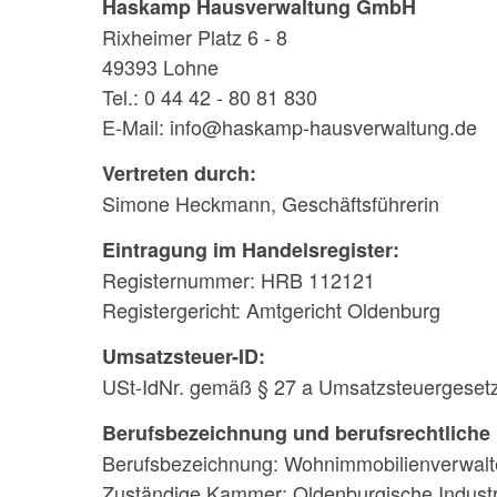
Haskamp Hausverwaltung GmbH
Rixheimer Platz 6 - 8
49393 Lohne
Tel.: 0 44 42 - 80 81 830
E-Mail:
i
n
f
o
@
h
a
s
k
a
m
p
-
h
a
u
s
v
e
r
w
a
l
t
u
n
g
.
d
e
Vertreten durch:
Simone Heckmann, Geschäftsführerin
Eintragung im Handelsregister:
Registernummer: HRB 112121
Registergericht: Amtgericht Oldenburg
Umsatzsteuer-ID:
USt-IdNr. gemäß § 27 a Umsatzsteuergeset
Berufsbezeichnung und berufsrechtliche
Berufsbezeichnung: Wohnimmobilienverwalter
Zuständige Kammer: Oldenburgische Indust