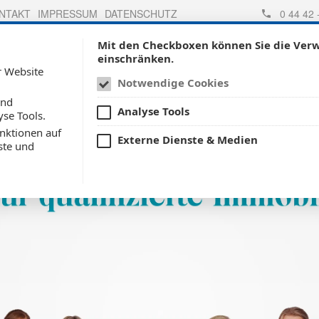
NTAKT
IMPRESSUM
DATENSCHUTZ
0 44 42 
Mit den Checkboxen können Sie die Ve
einschränken.
SCHADEN MELDEN
ÜBER UNS
LEISTUN
r Website
Notwendige Cookies
und
Analyse Tools
yse Tools.
nktionen auf
Externe Dienste & Medien
ste und